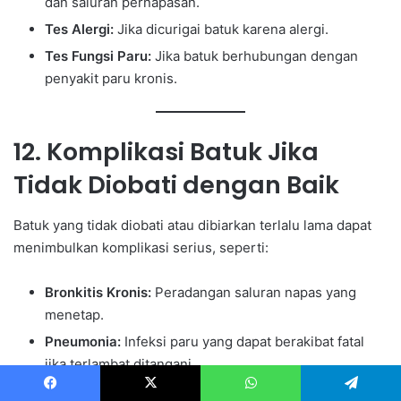
dan saluran pernapasan.
Tes Alergi:
Jika dicurigai batuk karena alergi.
Tes Fungsi Paru:
Jika batuk berhubungan dengan
penyakit paru kronis.
12. Komplikasi Batuk Jika
Tidak Diobati dengan Baik
Batuk yang tidak diobati atau dibiarkan terlalu lama dapat
menimbulkan komplikasi serius, seperti:
Bronkitis Kronis:
Peradangan saluran napas yang
menetap.
Pneumonia:
Infeksi paru yang dapat berakibat fatal
jika terlambat ditangani.
Batuk Rejan:
Batuk yang sangat parah dan bisa
Facebook
X
WhatsApp
Telegram