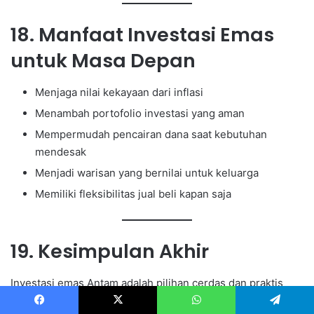
18. Manfaat Investasi Emas
untuk Masa Depan
Menjaga nilai kekayaan dari inflasi
Menambah portofolio investasi yang aman
Mempermudah pencairan dana saat kebutuhan
mendesak
Menjadi warisan yang bernilai untuk keluarga
Memiliki fleksibilitas jual beli kapan saja
19. Kesimpulan Akhir
Investasi emas Antam adalah pilihan cerdas dan praktis
untuk masyarakat Indonesia, terutama bagi pemula yang
Facebook
X
WhatsApp
Telegram