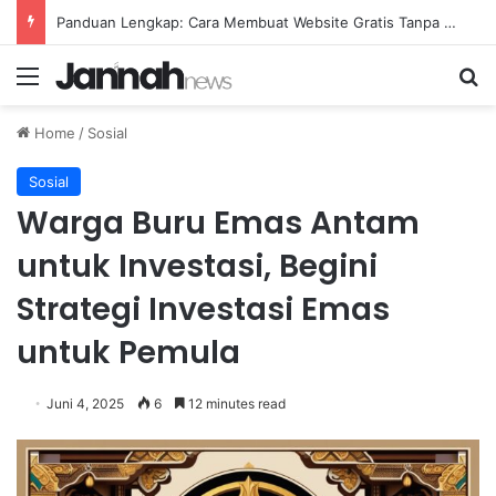
Panduan Lengkap: Cara Membuat Website Gratis Tanpa Coding
Menu
Se
Home
/
Sosial
Sosial
Warga Buru Emas Antam
untuk Investasi, Begini
Strategi Investasi Emas
untuk Pemula
Juni 4, 2025
6
12 minutes read