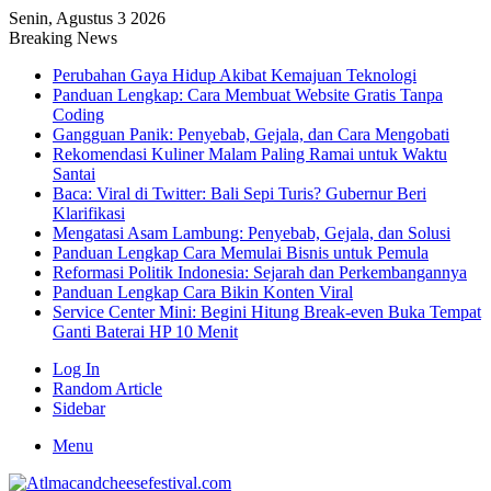
Senin, Agustus 3 2026
Breaking News
Perubahan Gaya Hidup Akibat Kemajuan Teknologi
Panduan Lengkap: Cara Membuat Website Gratis Tanpa
Coding
Gangguan Panik: Penyebab, Gejala, dan Cara Mengobati
Rekomendasi Kuliner Malam Paling Ramai untuk Waktu
Santai
Baca: Viral di Twitter: Bali Sepi Turis? Gubernur Beri
Klarifikasi
Mengatasi Asam Lambung: Penyebab, Gejala, dan Solusi
Panduan Lengkap Cara Memulai Bisnis untuk Pemula
Reformasi Politik Indonesia: Sejarah dan Perkembangannya
Panduan Lengkap Cara Bikin Konten Viral
Service Center Mini: Begini Hitung Break-even Buka Tempat
Ganti Baterai HP 10 Menit
Log In
Random Article
Sidebar
Menu