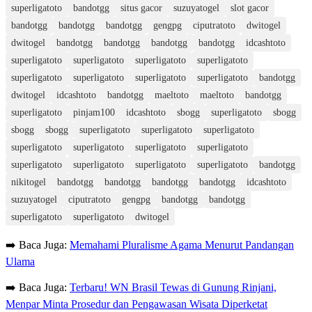
superligatoto
bandotgg
situs gacor
suzuyatogel
slot gacor
bandotgg
bandotgg
bandotgg
gengpg
ciputratoto
dwitogel
dwitogel
bandotgg
bandotgg
bandotgg
bandotgg
idcashtoto
superligatoto
superligatoto
superligatoto
superligatoto
superligatoto
superligatoto
superligatoto
superligatoto
bandotgg
dwitogel
idcashtoto
bandotgg
maeltoto
maeltoto
bandotgg
superligatoto
pinjam100
idcashtoto
sbogg
superligatoto
sbogg
sbogg
sbogg
superligatoto
superligatoto
superligatoto
superligatoto
superligatoto
superligatoto
superligatoto
superligatoto
superligatoto
superligatoto
superligatoto
bandotgg
nikitogel
bandotgg
bandotgg
bandotgg
bandotgg
idcashtoto
suzuyatogel
ciputratoto
gengpg
bandotgg
bandotgg
superligatoto
superligatoto
dwitogel
➡️ Baca Juga:
Memahami Pluralisme Agama Menurut Pandangan
Ulama
➡️ Baca Juga:
Terbaru! WN Brasil Tewas di Gunung Rinjani,
Menpar Minta Prosedur dan Pengawasan Wisata Diperketat