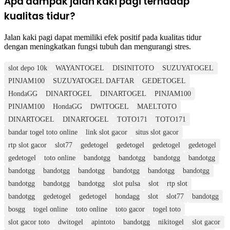
Apa dampak jalan kaki pagi terhadap
kualitas tidur?
Jalan kaki pagi dapat memiliki efek positif pada kualitas tidur
dengan meningkatkan fungsi tubuh dan mengurangi stres.
slot depo 10k
WAYANTOGEL
DISINITOTO
SUZUYATOGEL
PINJAM100
SUZUYATOGEL DAFTAR
GEDETOGEL
HondaGG
DINARTOGEL
DINARTOGEL
PINJAM100
PINJAM100
HondaGG
DWITOGEL
MAELTOTO
DINARTOGEL
DINARTOGEL
TOTO171
TOTO171
bandar togel toto online
link slot gacor
situs slot gacor
rtp slot gacor
slot77
gedetogel
gedetogel
gedetogel
gedetogel
gedetogel
toto online
bandotgg
bandotgg
bandotgg
bandotgg
bandotgg
bandotgg
bandotgg
bandotgg
bandotgg
bandotgg
bandotgg
bandotgg
bandotgg
slot pulsa
slot
rtp slot
bandotgg
gedetogel
gedetogel
hondagg
slot
slot77
bandotgg
bosgg
togel online
toto online
toto gacor
togel toto
slot gacor toto
dwitogel
apintoto
bandotgg
nikitogel
slot gacor