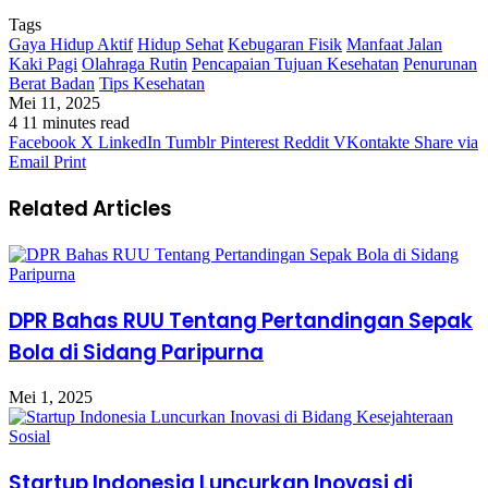
Tags
Gaya Hidup Aktif
Hidup Sehat
Kebugaran Fisik
Manfaat Jalan
Kaki Pagi
Olahraga Rutin
Pencapaian Tujuan Kesehatan
Penurunan
Berat Badan
Tips Kesehatan
Mei 11, 2025
4
11 minutes read
Facebook
X
LinkedIn
Tumblr
Pinterest
Reddit
VKontakte
Share via
Email
Print
Related Articles
DPR Bahas RUU Tentang Pertandingan Sepak
Bola di Sidang Paripurna
Mei 1, 2025
Startup Indonesia Luncurkan Inovasi di