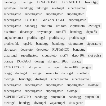
bandotgg
dinartogel
DINARTOGEL
DISINITOTO
bandotgg
gedetogel
bandotgg
nikitogel
nikitogel
superligatoto
superligatoto
superligatoto
superligatoto
superligatoto
superligatoto
TOTO171
WAYANTOGEL
superligatoto
superligatoto
bandotgg
slot toto
slot toto
ciputratoto
dwitogel
disinitoto
dinartogel
wayantogel
toto171
bandotgg
depo 5k
angka keramat
prediksi togel
prediksi sdy
prediksi sgp
prediksi hk
togel4d
bandotgg
bandotgg
ciputratoto
ciputratoto
slot gacor
dewetoto
dewetoto
RUPIAHGG
bandotgg
dinartogel
superligatoto
ciputratoto
slot77
depo 10k
slot pulsa
doragg
DORAGG
doragg
slot gacor 2026
doragg
TOTO TOGEL
slot pulsa
Toto Togel
pinjam100
gengpg
bosgg
dwitogel
dwitogel
maeltoto
dwitogel
maeltoto
dwitogel
bandotgg
dwitogel
superligatoto
superligatoto
superligatoto
superligatoto
superligatoto
superligatoto
dwitogel
superligatoto
superligatoto
superligatoto
dwitogel
SUPERLIGATOTO
bandotgg
pinjam100
bandotgg
pinjam100
dwitogel
hondagg
dwitogel
wayantogel
situs gacor