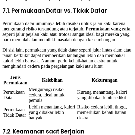
7.1. Permukaan Datar vs. Tidak Datar
Permukaan datar umumnya lebih disukai untuk jalan kaki karena
mengurangi risiko tersandung atau terjatuh.
Permukaan yang rata
seperti jalur pejalan kaki atau trotoar sangat ideal bagi mereka yang
baru memulai atau memiliki masalah dengan keseimbangan.
Di sisi lain, permukaan yang tidak datar seperti jalur lintas alam atau
tanah berbukit dapat memberikan tantangan lebih dan membakar
kalori lebih banyak. Namun, perlu kehati-hatian ekstra untuk
menghindari cedera pada pergelangan kaki atau lutut.
Jenis
Kelebihan
Kekurangan
Permukaan
Mengurangi risiko
Permukaan
Kurang menantang, kalori
cedera, ideal untuk
Datar
yang dibakar lebih sedikit
pemula
Lebih menantang, kalori
Risiko cedera lebih tinggi,
Permukaan
yang dibakar lebih
memerlukan kehati-hatian
Tidak Datar
banyak
ekstra
7.2. Keamanan saat Berjalan