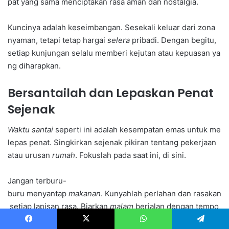
pat yang sama menciptakan rasa aman dan nostalgia.
Kuncinya adalah keseimbangan. Sesekali keluar dari zona
nyaman, tetapi tetap hargai
selera
pribadi. Dengan begitu,
setiap kunjungan selalu memberi kejutan atau kepuasan ya
ng diharapkan.
Bersantailah dan Lepaskan Penat
Sejenak
Waktu santai
seperti ini adalah kesempatan emas untuk me
lepas penat. Singkirkan sejenak pikiran tentang pekerjaan
atau urusan
rumah
. Fokuslah pada saat ini, di sini.
Jangan terburu-
buru menyantap
makanan
. Kunyahlah perlahan dan rasakan
setiap lapisan rasa. Biarkan
malam
berjalan dengan tempo
yang lebih lambat.
Facebook
X
WhatsApp
Telegram