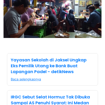
Yayasan Sekolah di Jaksel Ungkap
Eks Pemilik Utang ke Bank Buat
Lapangan Padel - detikNews
Baca selengkapnya
IRGC Sebut Selat Hormuz Tak Dibuka
Sampai AS Penuhi Syarat: Ini Medan