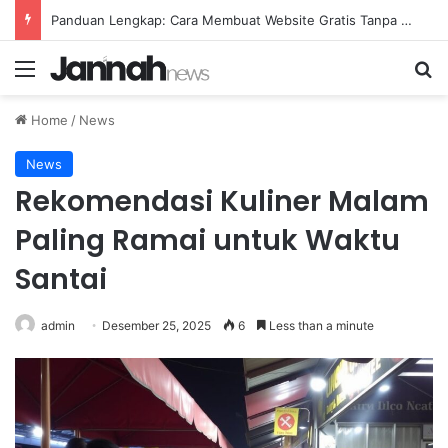
Gangguan Panik: Penyebab, Gejala, dan Cara Mengobati
Menu
Se
Home
/
News
News
Rekomendasi Kuliner Malam
Paling Ramai untuk Waktu
Santai
admin
Desember 25, 2025
6
Less than a minute