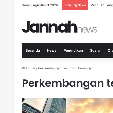
Senin, Agustus 3 2026
Breaking News
Panduan Leng
Beranda
News
Pendidikan
Sosial
Ol
Home
/
Perkembangan teknologi keuangan
Perkembangan t