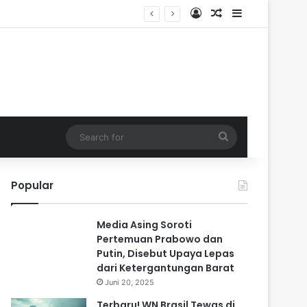
Log In
Random Article
Sidebar
Search
for
Popular
Media Asing Soroti
Pertemuan Prabowo dan
Putin, Disebut Upaya Lepas
dari Ketergantungan Barat
Juni 20, 2025
Terbaru! WN Brasil Tewas di