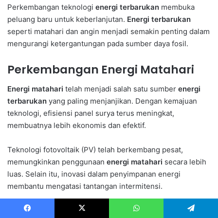
Perkembangan teknologi
energi terbarukan
membuka
peluang baru untuk keberlanjutan.
Energi terbarukan
seperti matahari dan angin menjadi semakin penting dalam
mengurangi ketergantungan pada sumber daya fosil.
Perkembangan Energi Matahari
Energi matahari
telah menjadi salah satu sumber
energi
terbarukan
yang paling menjanjikan. Dengan kemajuan
teknologi, efisiensi panel surya terus meningkat,
membuatnya lebih ekonomis dan efektif.
Teknologi fotovoltaik (PV) telah berkembang pesat,
memungkinkan penggunaan
energi matahari
secara lebih
luas. Selain itu, inovasi dalam penyimpanan energi
membantu mengatasi tantangan intermitensi.
Energi Angin dan Dampaknya
Facebook
X
WhatsApp
Telegram