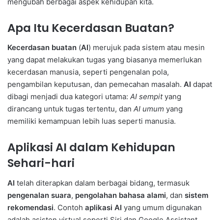
mengubah berbagai aspek kehidupan kita.
Apa Itu Kecerdasan Buatan?
Kecerdasan buatan
(
AI
) merujuk pada sistem atau mesin
yang dapat melakukan tugas yang biasanya memerlukan
kecerdasan manusia, seperti pengenalan pola,
pengambilan keputusan, dan pemecahan masalah.
AI
dapat
dibagi menjadi dua kategori utama:
AI sempit
yang
dirancang untuk tugas tertentu, dan
AI umum
yang
memiliki kemampuan lebih luas seperti manusia.
Aplikasi AI dalam Kehidupan
Sehari-hari
AI
telah diterapkan dalam berbagai bidang, termasuk
pengenalan suara
,
pengolahan bahasa alami
, dan
sistem
rekomendasi
. Contoh
aplikasi AI
yang umum digunakan
adalah asisten virtual seperti Siri dan Google Assistant,