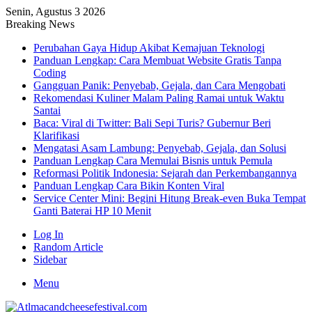
Senin, Agustus 3 2026
Breaking News
Perubahan Gaya Hidup Akibat Kemajuan Teknologi
Panduan Lengkap: Cara Membuat Website Gratis Tanpa
Coding
Gangguan Panik: Penyebab, Gejala, dan Cara Mengobati
Rekomendasi Kuliner Malam Paling Ramai untuk Waktu
Santai
Baca: Viral di Twitter: Bali Sepi Turis? Gubernur Beri
Klarifikasi
Mengatasi Asam Lambung: Penyebab, Gejala, dan Solusi
Panduan Lengkap Cara Memulai Bisnis untuk Pemula
Reformasi Politik Indonesia: Sejarah dan Perkembangannya
Panduan Lengkap Cara Bikin Konten Viral
Service Center Mini: Begini Hitung Break-even Buka Tempat
Ganti Baterai HP 10 Menit
Log In
Random Article
Sidebar
Menu