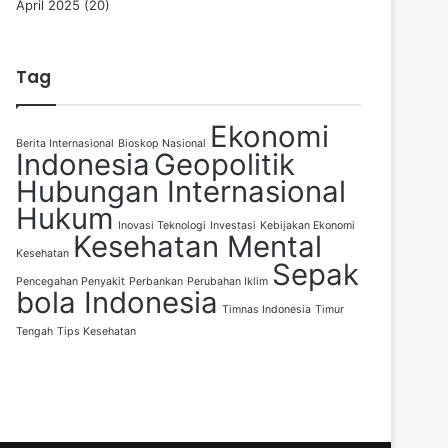
April 2025
(20)
Tag
Ekonomi
Berita Internasional
Bioskop Nasional
Indonesia
Geopolitik
Hubungan Internasional
Hukum
Inovasi Teknologi
Investasi
Kebijakan Ekonomi
Kesehatan Mental
Kesehatan
Sepak
Pencegahan Penyakit
Perbankan
Perubahan Iklim
bola Indonesia
Timnas Indonesia
Timur
Tengah
Tips Kesehatan