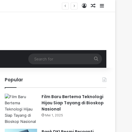
Log In
Random Article
Sidebar
Search
for
Popular
Film Baru Bertema Teknologi
Hijau Siap Tayang di Bioskop
Nasional
Mei 1, 2025
Bank DKI Resmi Berganti