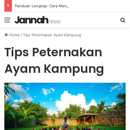
Panduan Lengkap: Cara Membuat Website Gratis Tanpa Coding
Menu
Se
Home
/
Tips Peternakan Ayam Kampung
Tips Peternakan
Ayam Kampung