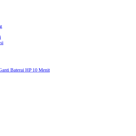
g
i
si
Ganti Baterai HP 10 Menit