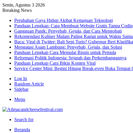
Senin, Agustus 3 2026
Breaking News
Perubahan Gaya Hidup Akibat Kemajuan Teknologi
Panduan Lengkap: Cara Membuat Website Gratis Tanpa Codin
Gangguan Panik: Penyebab, Gejala, dan Cara Mengobati
Rekomendasi Kuliner Malam Paling Ramai untuk Waktu Santa
Baca: Viral di Twitter: Bali Sepi Turis? Gubernur Beri Klarifika
Mengatasi Asam Lambung: Penyebab, Gejala, dan Solusi
Panduan Lengkap Cara Memulai Bisnis untuk Pemula
Reformasi Politik Indonesia: Sejarah dan Perkembangannya
Panduan Lengkap Cara Bikin Konten Viral
Service Center Mini: Begini Hitung Break-even Buka Tempat 
Log In
Random Article
Sidebar
Menu
Search for
Beranda