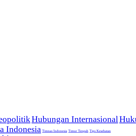
opolitik
Hubungan Internasional
Huk
a Indonesia
Timnas Indonesia
Timur Tengah
Tips Kesehatan