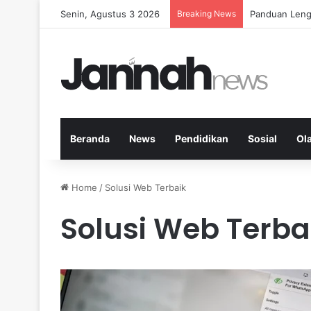
Senin, Agustus 3 2026
Breaking News
Panduan Leng
Beranda
News
Pendidikan
Sosial
Ol
Home
/
Solusi Web Terbaik
Solusi Web Terba