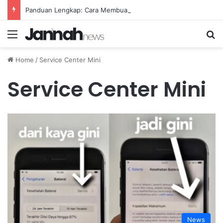
Panduan Lengkap: Cara Membuat Website Gratis Tanpa Coding
Menu
Se
Home
/
Service Center Mini
Service Center Mini
News