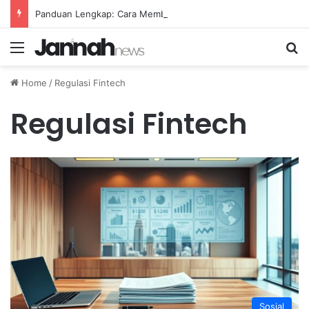
Panduan Lengkap: Cara Membuat Website Gratis Tanpa Coding
Menu
Se
Home
/
Regulasi Fintech
Regulasi Fintech
Sosial