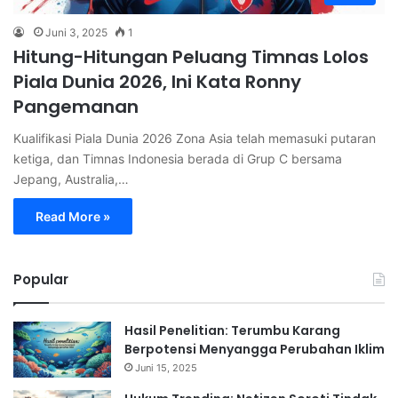
Juni 3, 2025
1
Hitung-Hitungan Peluang Timnas Lolos
Piala Dunia 2026, Ini Kata Ronny
Pangemanan
Kualifikasi Piala Dunia 2026 Zona Asia telah memasuki putaran
ketiga, dan Timnas Indonesia berada di Grup C bersama
Jepang, Australia,…
Read More »
Popular
Hasil Penelitian: Terumbu Karang
Berpotensi Menyangga Perubahan Iklim
Juni 15, 2025