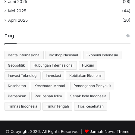
Juni 2025
(28)
Mei 2025
(44)
April 2025
(20)
Tag
Berita Internasional
Bioskop Nasional
Ekonomi Indonesia
Geopolitik
Hubungan Internasional
Hukum
Inovasi Teknologi
Investasi
Kebijakan Ekonomi
Kesehatan
Kesehatan Mental
Pencegahan Penyakit
Perbankan
Perubahan Iklim
Sepak bola Indonesia
Timnas Indonesia
Timur Tengah
Tips Kesehatan
© Copyright 2026, All Rights Reserved |
Jannah News Theme