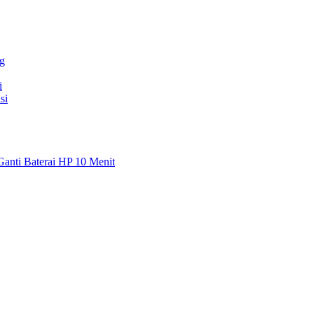
g
i
si
Ganti Baterai HP 10 Menit