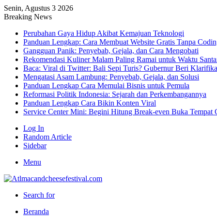
Senin, Agustus 3 2026
Breaking News
Perubahan Gaya Hidup Akibat Kemajuan Teknologi
Panduan Lengkap: Cara Membuat Website Gratis Tanpa Codin
Gangguan Panik: Penyebab, Gejala, dan Cara Mengobati
Rekomendasi Kuliner Malam Paling Ramai untuk Waktu Santa
Baca: Viral di Twitter: Bali Sepi Turis? Gubernur Beri Klarifika
Mengatasi Asam Lambung: Penyebab, Gejala, dan Solusi
Panduan Lengkap Cara Memulai Bisnis untuk Pemula
Reformasi Politik Indonesia: Sejarah dan Perkembangannya
Panduan Lengkap Cara Bikin Konten Viral
Service Center Mini: Begini Hitung Break-even Buka Tempat 
Log In
Random Article
Sidebar
Menu
Search for
Beranda