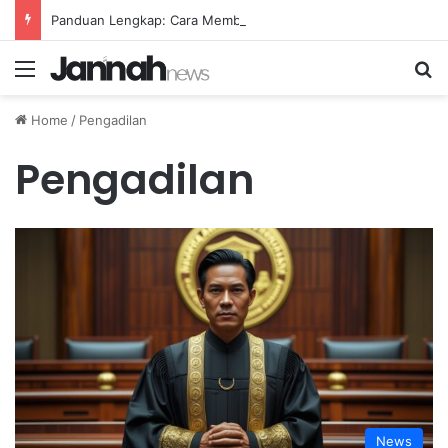
Panduan Lengkap: Cara Membuat Website Gratis Tanpa Coding
Menu
Se
Home
/
Pengadilan
Pengadilan
News