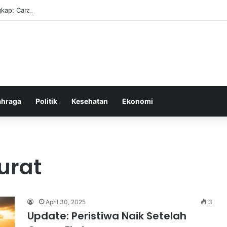
kap: Cara Membuat Website Gratis Tanpa Coding
ahraga
Politik
Kesehatan
Ekonomi
urat
April 30, 2025
3
Update: Peristiwa Naik Setelah