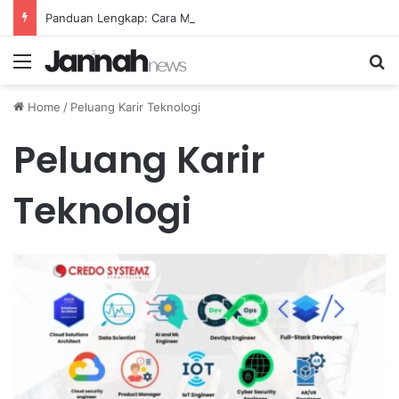
Panduan Lengkap: Cara Membuat Website Gratis Tanpa Coding
Menu
Se
Home
/
Peluang Karir Teknologi
Peluang Karir
Teknologi