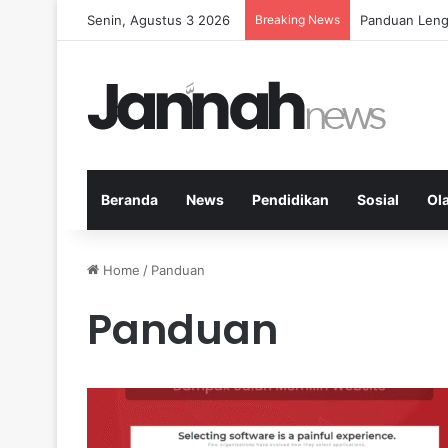
Senin, Agustus 3 2026
Breaking News
Panduan Leng
Beranda
News
Pendidikan
Sosial
Ol
Home
/
Panduan
Panduan