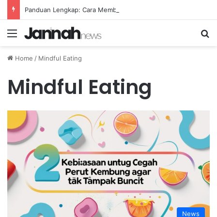
Panduan Lengkap: Cara Membuat Website Gratis Tanpa Coding
Menu
Se
Home
/
Mindful Eating
Mindful Eating
News