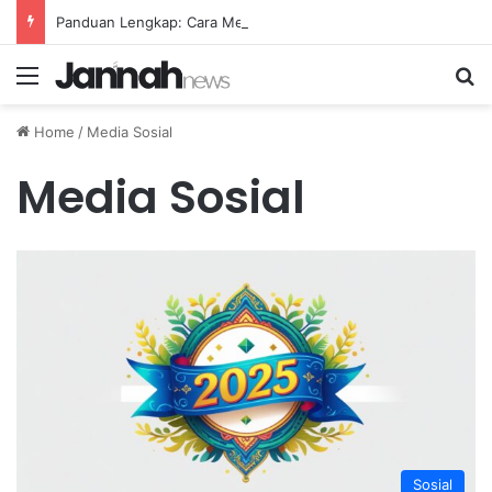
Panduan Lengkap: Cara Membuat Website Gratis Tanpa Coding
Menu
Se
Home
/
Media Sosial
Media Sosial
Sosial