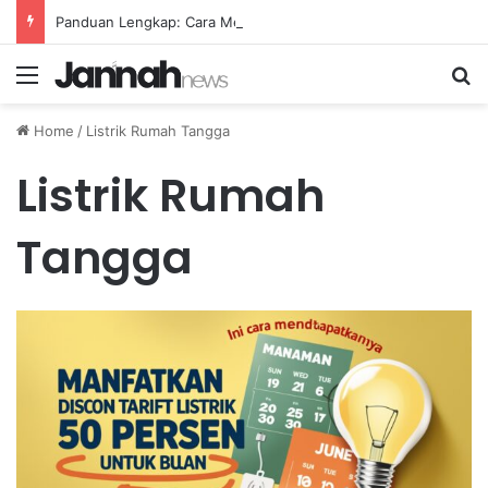
Panduan Lengkap: Cara Membuat Website Gratis Tanpa Coding
Menu
Se
Home
/
Listrik Rumah Tangga
Listrik Rumah
Tangga