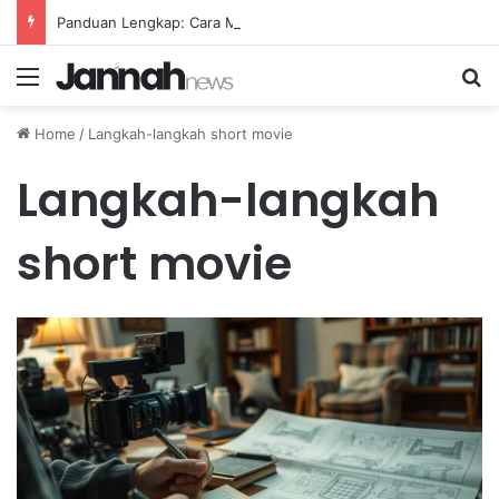
Panduan Lengkap: Cara Membuat Website Gratis Tanpa Coding
Menu
Se
Home
/
Langkah-langkah short movie
Langkah-langkah
short movie