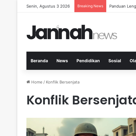
Senin, Agustus 3 2026
Breaking News
Panduan Leng
Beranda
News
Pendidikan
Sosial
Ol
Home
/
Konflik Bersenjata
Konflik Bersenjat