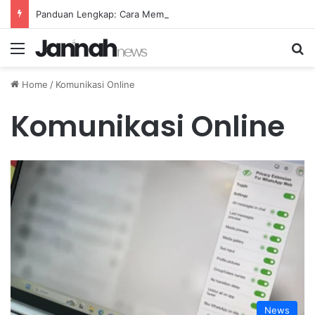
Panduan Lengkap: Cara Membuat Website Gratis Tanpa Coding
Menu
Se
Home
/
Komunikasi Online
Komunikasi Online
News