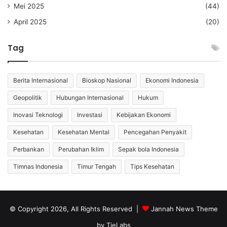
Mei 2025
(44)
April 2025
(20)
Tag
Berita Internasional
Bioskop Nasional
Ekonomi Indonesia
Geopolitik
Hubungan Internasional
Hukum
Inovasi Teknologi
Investasi
Kebijakan Ekonomi
Kesehatan
Kesehatan Mental
Pencegahan Penyakit
Perbankan
Perubahan Iklim
Sepak bola Indonesia
Timnas Indonesia
Timur Tengah
Tips Kesehatan
© Copyright 2026, All Rights Reserved |
Jannah News Theme
by TieLabs