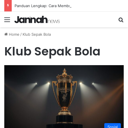
Panduan Lengkap: Cara Membuat Website Gratis Tanpa Coding
Menu
Se
Home
/
Klub Sepak Bola
Klub Sepak Bola
Sosial