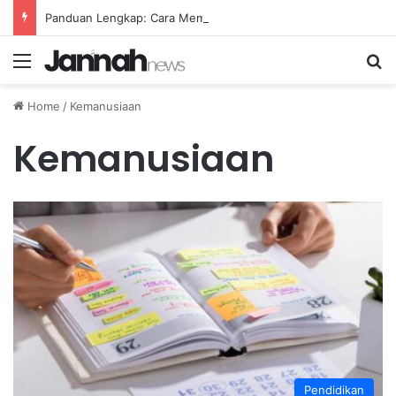
Panduan Lengkap: Cara Membuat Website Gratis Tanpa Coding
Menu
Se
Home
/
Kemanusiaan
Kemanusiaan
Pendidikan