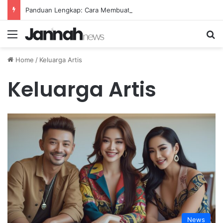
Panduan Lengkap: Cara Membuat Website Gratis Tanpa Coding
Menu
Se
Home
/
Keluarga Artis
Keluarga Artis
News