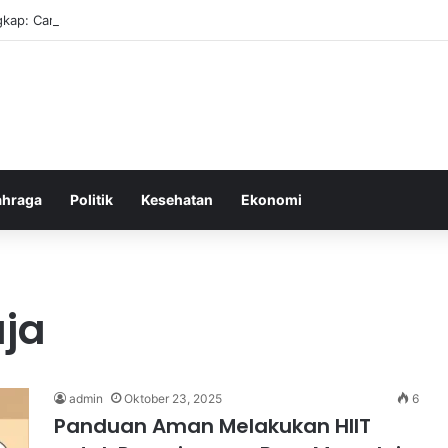
kap: Cara Membuat Website Gratis Tanpa Coding
ahraga
Politik
Kesehatan
Ekonomi
ja
admin
Oktober 23, 2025
6
Panduan Aman Melakukan HIIT