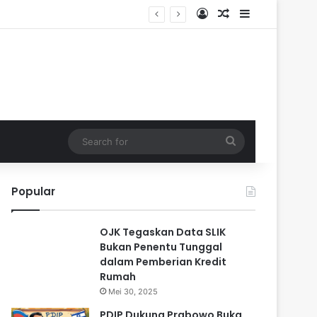
Log In
Random Article
Sidebar
Search
for
Popular
OJK Tegaskan Data SLIK
Bukan Penentu Tunggal
dalam Pemberian Kredit
Rumah
Mei 30, 2025
PDIP Dukung Prabowo Buka