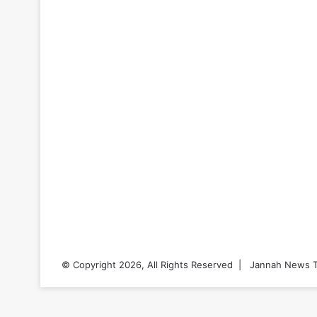
© Copyright 2026, All Rights Reserved |
Jannah News T
Back
to
top