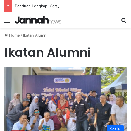
Panduan Lengkap: Cara Membuat Website Gratis Tanpa Coding
Menu
Se
Home
/
Ikatan Alumni
Ikatan Alumni
Sosial