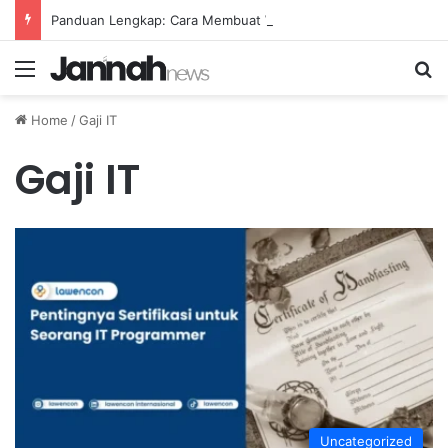
Panduan Lengkap: Cara Membuat Website Gratis Tanpa Coding
Menu
Se
Home
/
Gaji IT
Gaji IT
Uncategorized