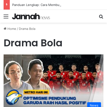
Panduan Lengkap: Cara Membuat Website Gratis Tanpa Coding
Menu
Se
Home
/
Drama Bola
Drama Bola
News