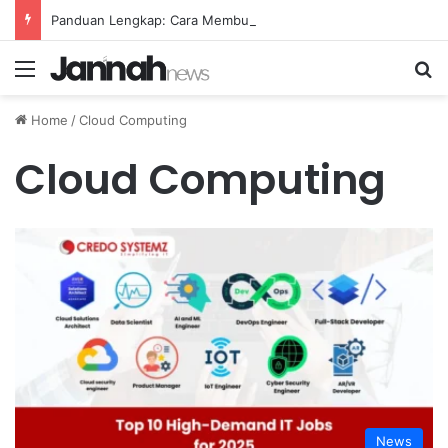
Panduan Lengkap: Cara Membuat Website Gratis Tanpa Coding
Menu
Se
Home
/
Cloud Computing
Cloud Computing
News