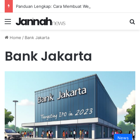
Panduan Lengkap: Cara Membuat Website Gratis Tanpa Coding
Menu
Se
Home
/
Bank Jakarta
Bank Jakarta
News