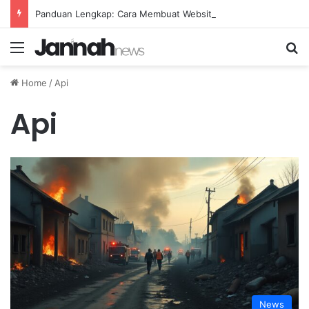
Panduan Lengkap: Cara Membuat Website Gratis Tanpa Coding
Menu
Se
Home
/
Api
Api
News