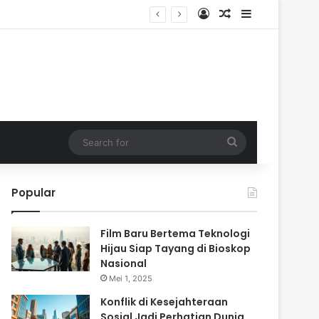
Log In
Random Article
Sidebar
Search
for
Popular
Film Baru Bertema Teknologi
Hijau Siap Tayang di Bioskop
Nasional
Mei 1, 2025
Konflik di Kesejahteraan
Sosial Jadi Perhatian Dunia